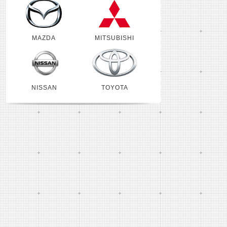
MAZDA
MITSUBISHI
NISSAN
TOYOTA