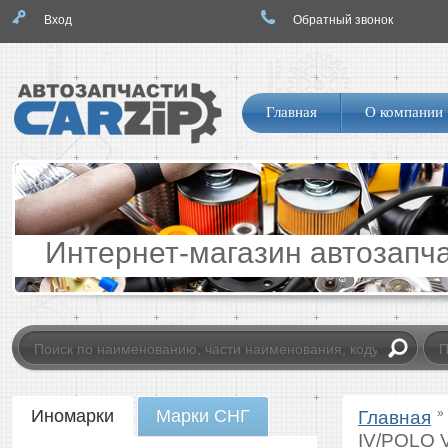
Вход
Обратный звонок
Логотип
Навигация
Главная
О компании
по
сайту
Интернет-магазин автозапч
Catalog
Иномарки
Марки СНГ
»
Главная
tab
IV/POLO V