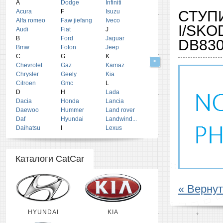
A
Dodge
Infiniti
Acura
F
Isuzu
СТУП
Alfa romeo
Faw jiefang
Iveco
I/SKO
Audi
Fiat
J
B
Ford
Jaguar
DB83
Bmw
Foton
Jeep
C
G
K
>
Chevrolet
Gaz
Kamaz
Chrysler
Geely
Kia
Citroen
Gmc
L
D
H
Lada
Dacia
Honda
Lancia
Daewoo
Hummer
Land rover
Daf
Hyundai
Landwind...
Daihatsu
I
Lexus
Каталоги CatCar
« Вернут
HYUNDAI
KIA