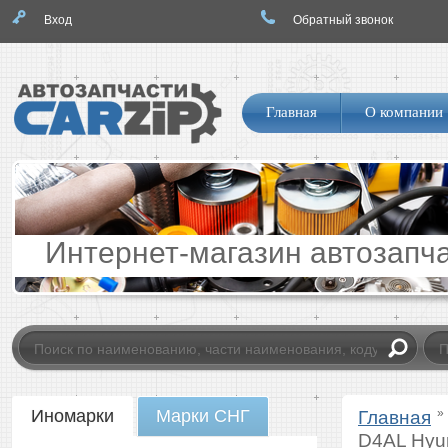
Вход
Обратный звонок
Логотип
Навигация
Главная
О компании
по
сайту
Интернет-магазин автозапч
Catalog
Иномарки
Марки СНГ
»
Главная
tab
D4AL Hyun