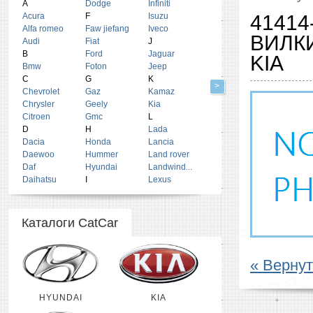
A
Dodge
Infiniti
Acura
F
Isuzu
4141
Alfa romeo
Faw jiefang
Iveco
ВИЛК
Audi
Fiat
J
B
Ford
Jaguar
KIA
Bmw
Foton
Jeep
C
G
K
>
Chevrolet
Gaz
Kamaz
Chrysler
Geely
Kia
Citroen
Gmc
L
D
H
Lada
Dacia
Honda
Lancia
Daewoo
Hummer
Land rover
Daf
Hyundai
Landwind...
Daihatsu
I
Lexus
Каталоги CatCar
« Вернут
HYUNDAI
KIA