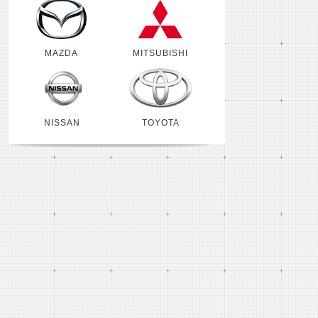
MAZDA
MITSUBISHI
NISSAN
TOYOTA