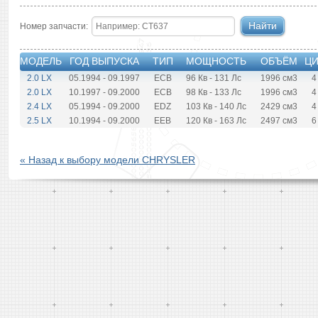
Номер запчасти:
МОДЕЛЬ
ГОД ВЫПУСКА
ТИП
МОЩНОСТЬ
ОБЪЁМ
ЦИ
2.0 LX
05.1994 - 09.1997
ECB
96
Кв
- 131
Лс
1996
см
3
4
2.0 LX
10.1997 - 09.2000
ECB
98
Кв
- 133
Лс
1996
см
3
4
2.4 LX
05.1994 - 09.2000
EDZ
103
Кв
- 140
Лс
2429
см
3
4
2.5 LX
10.1994 - 09.2000
EEB
120
Кв
- 163
Лс
2497
см
3
6
« Назад к выбору модели CHRYSLER