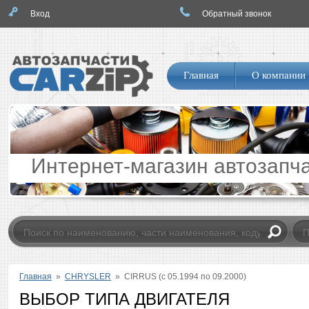
Вход
Обратный звонок
Логотип
Навигация
Главная
О компании
по
сайту
Интернет-магазин автозапч
Главная
»
CHRYSLER
»
CIRRUS (с 05.1994 по 09.2000)
ВЫБОР ТИПА ДВИГАТЕЛЯ