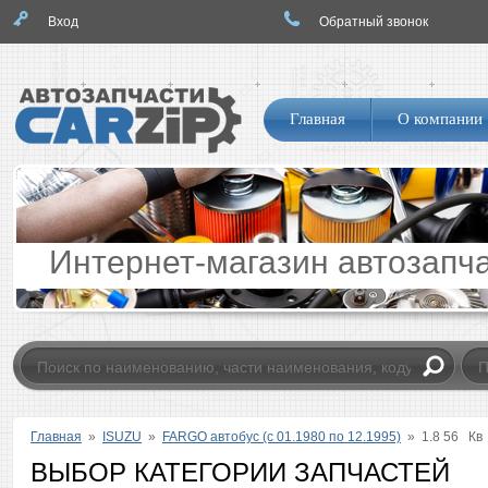
Вход
Обратный звонок
Логотип
Навигация
Главная
О компании
по
сайту
Интернет-магазин автозапч
Главная
»
ISUZU
»
FARGO автобус (с 01.1980 по 12.1995)
»
1.8 56
Кв
ВЫБОР КАТЕГОРИИ ЗАПЧАСТЕЙ