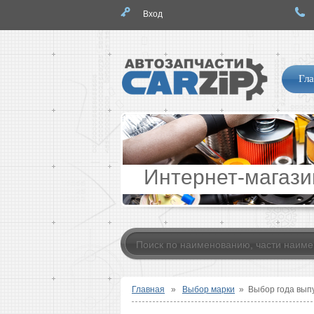
Вход
Логотип
Нав
Гла
по
сайт
Интернет-магази
Главная
»
Выбор марки
»
Выбор года вып