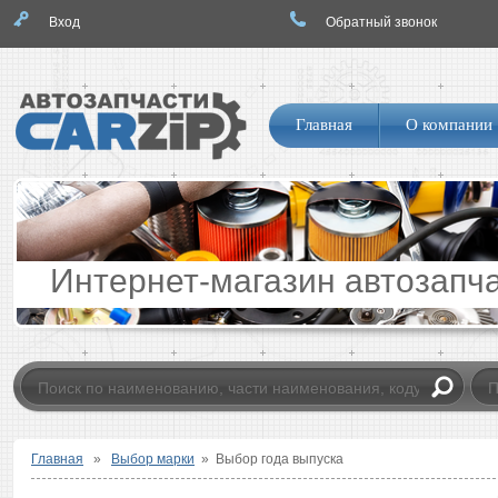
Вход
Обратный звонок
Логотип
Навигация
Главная
О компании
по
сайту
Интернет-магазин автозапч
Главная
»
Выбор марки
»
Выбор года выпуска