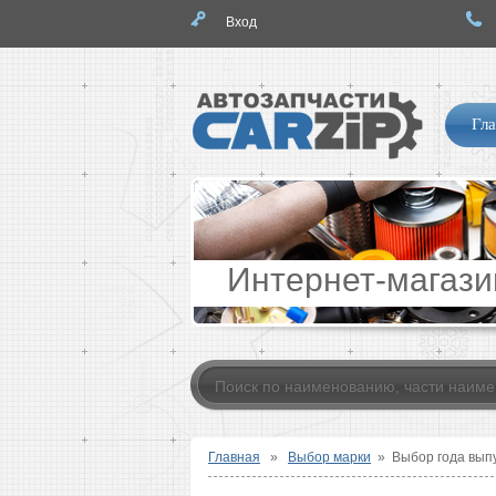
Вход
Логотип
Нав
Гла
по
сайт
Интернет-магази
Главная
»
Выбор марки
»
Выбор года вып