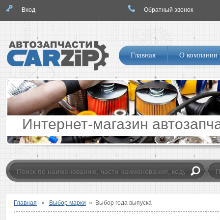
Вход
Обратный звонок
Логотип
Навигация
Главная
О компании
по
сайту
Интернет-магазин автозапч
Главная
»
Выбор марки
»
Выбор года выпуска