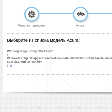
Решетка передняя
Acura
Выберите из списка модель Acura:
Warning
: Illegal string offset 'keys'
in
W:\www\carzip.biz\application\modules\default\views\scripts\search\univer
search.phtml
on line
264
info