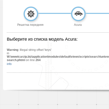
Решетка передняя
Acura
Выберите из списка модель Acura:
Warning
: Illegal string offset 'keys'
in
W:\www\carzip.biz\application\modules\default\views\scripts\search\univer
search.phtml
on line
264
info